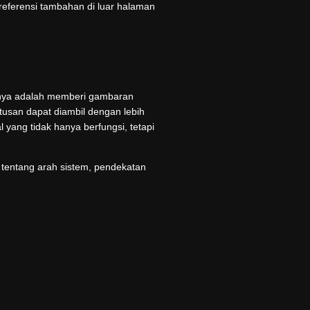
eferensi tambahan di luar halaman
nnya adalah memberi gambaran
usan dapat diambil dengan lebih
 yang tidak hanya berfungsi, tetapi
tentang arah sistem, pendekatan