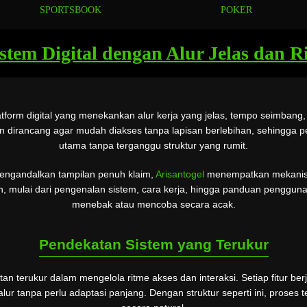
SPORTSBOOK
POKER
istem Digital dengan Alur Jelas dan 
tform digital yang menekankan alur kerja yang jelas, tempo seimbang
n dirancang agar mudah diakses tanpa lapisan berlebihan, sehingga p
utama tanpa terganggu struktur yang rumit.
engandalkan tampilan penuh klaim,
Arisantogel
menempatkan mekanism
n, mulai dari pengenalan sistem, cara kerja, hingga panduan penggun
menebak atau mencoba secara acak.
Pendekatan Sistem yang Terukur
terukur dalam mengelola ritme akses dan interaksi. Setiap fitur berj
anpa perlu adaptasi panjang. Dengan struktur seperti ini, proses ter