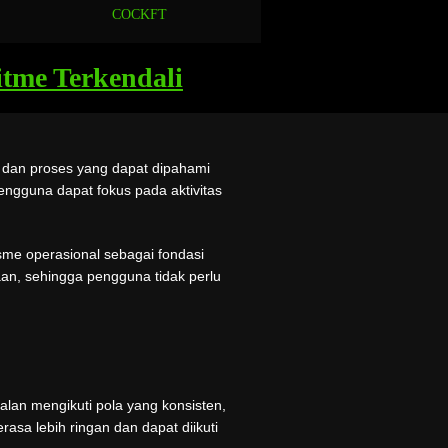
COCKFT
Ritme Terkendali
, dan proses yang dapat dipahami
engguna dapat fokus pada aktivitas
e operasional sebagai fondasi
aan, sehingga pengguna tidak perlu
alan mengikuti pola yang konsisten,
asa lebih ringan dan dapat diikuti