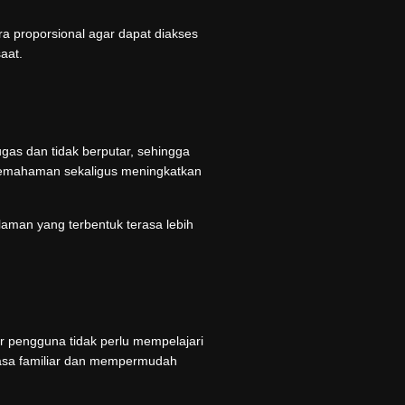
a proporsional agar dapat diakses
aat.
gas dan tidak berputar, sehingga
 pemahaman sekaligus meningkatkan
aman yang terbentuk terasa lebih
ar pengguna tidak perlu mempelajari
rasa familiar dan mempermudah