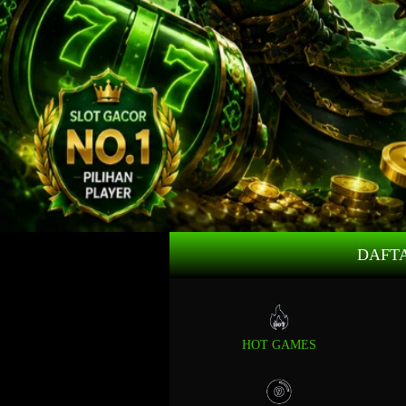
DAFT
HOT GAMES