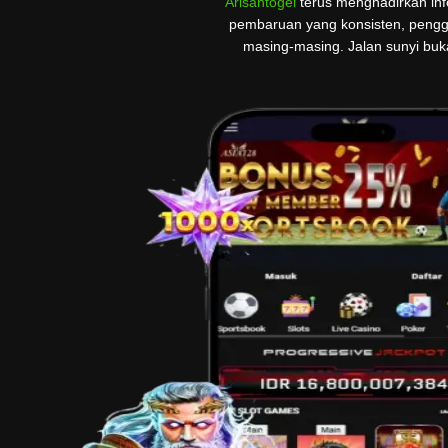
Arisantogel
terus menghadirkan in
pembaruan yang konsisten, pengg
masing-masing. Jalan sunyi buka