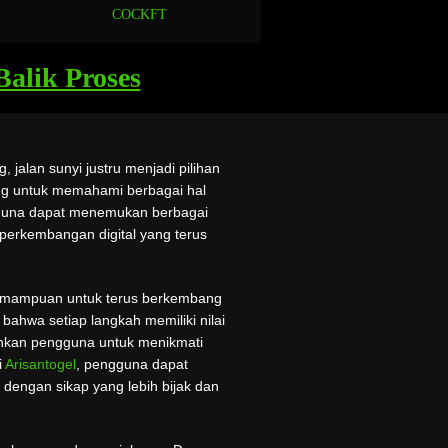
COCKFT
alik Proses
jalan sunyi justru menjadi pilihan
ang untuk memahami berbagai hal
guna dapat menemukan berbagai
perkembangan digital yang terus
 kemampuan untuk terus berkembang
wa setiap langkah memiliki nilai
gkinkan pengguna untuk menikmati
i
Arisantogel
, pengguna dapat
engan sikap yang lebih bijak dan