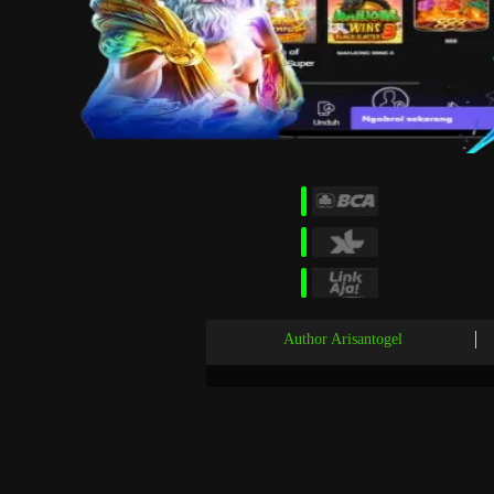
Author Arisantogel