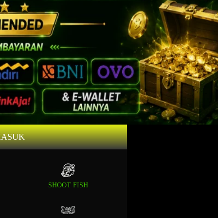
ASUK
SHOOT FISH