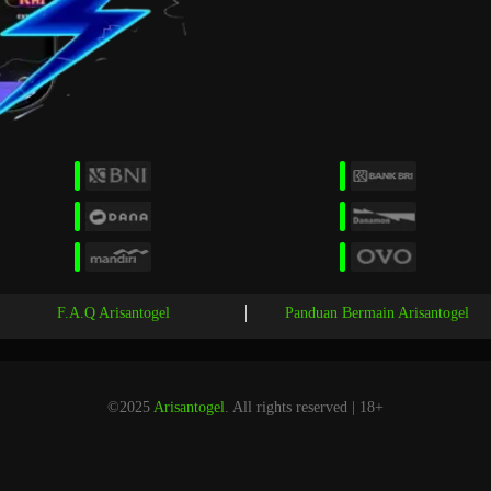
F.A.Q Arisantogel
Panduan Bermain Arisantogel
©2025
Arisantogel
. All rights reserved | 18+